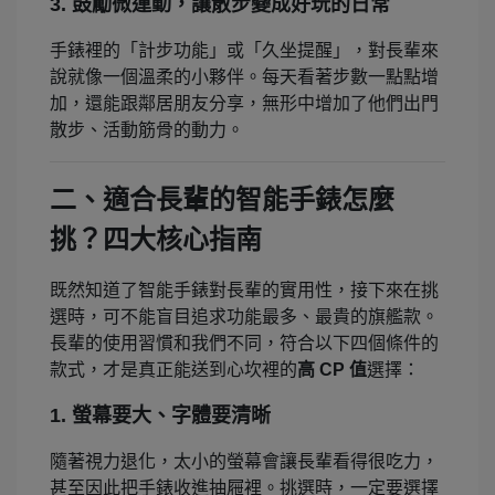
3. 鼓勵微運動，讓散步變成好玩的日常
手錶裡的「計步功能」或「久坐提醒」，對長輩來
說就像一個溫柔的小夥伴。每天看著步數一點點增
加，還能跟鄰居朋友分享，無形中增加了他們出門
散步、活動筋骨的動力。
二、適合長輩的智能手錶怎麼
挑？四大核心指南
既然知道了智能手錶對長輩的實用性，接下來在挑
選時，可不能盲目追求功能最多、最貴的旗艦款。
長輩的使用習慣和我們不同，符合以下四個條件的
款式，才是真正能送到心坎裡的
高 CP 值
選擇：
1. 螢幕要大、字體要清晰
隨著視力退化，太小的螢幕會讓長輩看得很吃力，
甚至因此把手錶收進抽屜裡。挑選時，一定要選擇