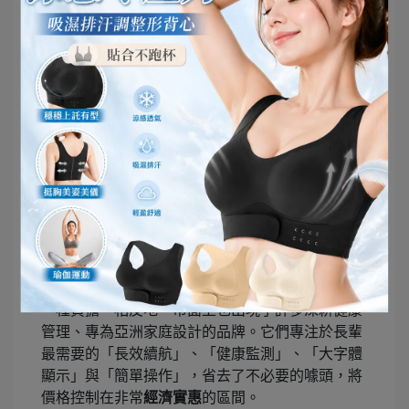
擔。市面上動輒上萬元的旗艦科技手錶，很多複雜
功能（如行動支付、深度運動功能）長輩其實用不
到。挑選價格
經濟實惠
、核心健康功能一應俱全的
款式，才是最聰明的消費決策。
三、兼顧預算與孝心：如何用最
合理的預算買到最好的防護？
在商場上，我們講求投資報酬率；在生活中送禮，
我們則追求
CP值
與溫暖心意的完美平衡。
市面上的智能手錶百百款，高端品牌的價格往往讓
人卻步，且許多繁雜的商務功能對長輩而言反而是
一種負擔。相反地，市面上也出現了許多深耕健康
管理、專為亞洲家庭設計的品牌。它們專注於長輩
最需要的「長效續航」、「健康監測」、「大字體
顯示」與「簡單操作」，省去了不必要的噱頭，將
價格控制在非常
經濟實惠
的區間。