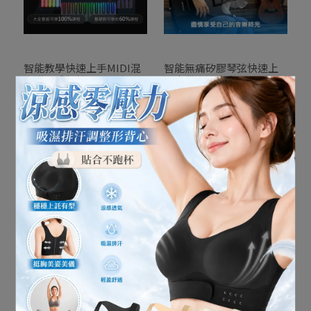
智能教學快速上手MIDI混
智能無痛矽膠琴弦快速上
音磁吸式便攜可調多音色
手自帶音箱麥克風MIDI混
炫光鍵盤彩虹電子琴(APP
音內建可調多音色電吉他
NT$13,800
NT$26,800
NT$16,800
NT$26,800
教學 公司貨)
套裝(便攜式 智能吉他 彈唱
加入購物車
加入購物車
智慧型 新手適用 公司貨)
高階編曲伴奏錄音雙喇叭
智能無痛矽膠琴弦電吉他