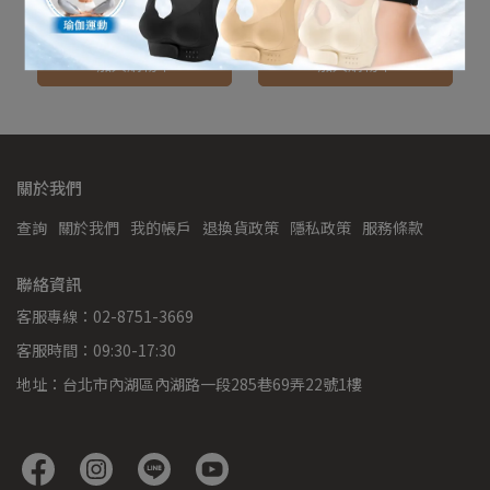
重低音可攜式USB電子鼓
套裝-配件專區
爵士鼓
NT$2,980
NT$5,980
NT$500
NT$1,500
加入購物車
加入購物車
關於我們
查詢
關於我們
我的帳戶
退換貨政策
隱私政策
服務條款
聯絡資訊
客服專線：02-8751-3669
客服時間：09:30-17:30
地址：台北市內湖區內湖路一段285巷69弄22號1樓