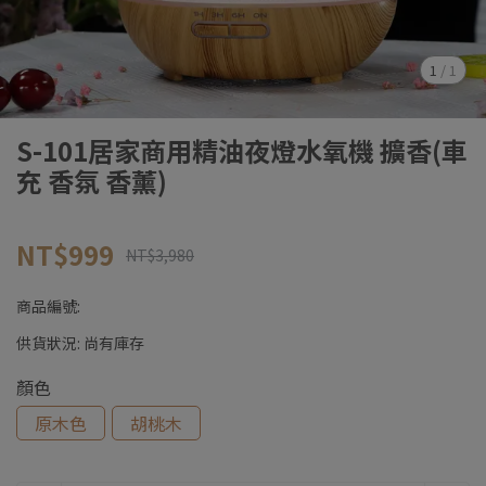
1
/
1
S-101居家商用精油夜燈水氧機 擴香(車
充 香氛 香薰)
NT$999
NT$3,980
商品編號:
供貨狀況:
尚有庫存
顏色
原木色
胡桃木