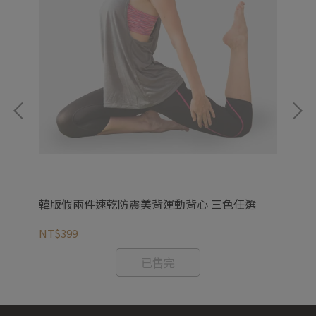
精
韓版假兩件速乾防震美背運動背心 三色任選
G
油)
NT$399
NT
已售完