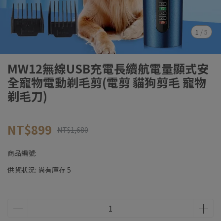
1
/
5
MW12無線USB充電長續航電量顯式安
全寵物電動剃毛剪(電剪 貓狗剪毛 寵物
剃毛刀)
NT$899
NT$1,680
商品編號:
供貨狀況:
尚有庫存 5