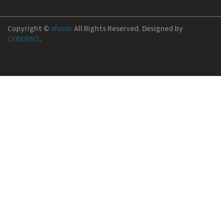
Copyright ©
afamic
All Rights Reserved.
Designed by
CYBERBIZ
.