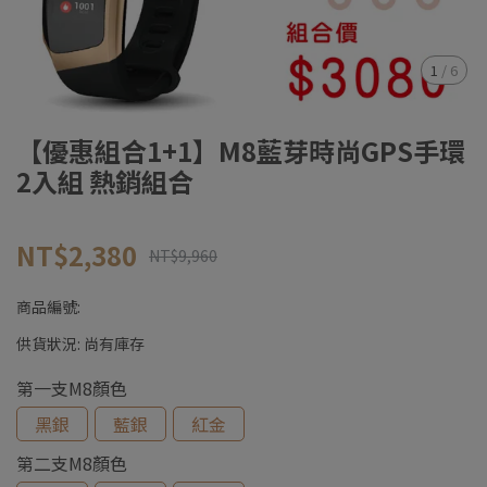
1
/
6
【優惠組合1+1】M8藍芽時尚GPS手環
2入組 熱銷組合
NT$2,380
NT$9,960
商品編號:
供貨狀況:
尚有庫存
第一支M8顏色
黑銀
藍銀
紅金
第二支M8顏色