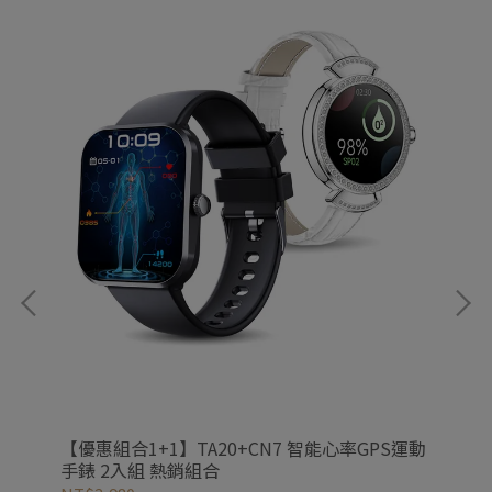
運動
【優惠組合1+1】TA20+CN7 智能心率GPS運動
【
手錶 2入組 熱銷組合
熱