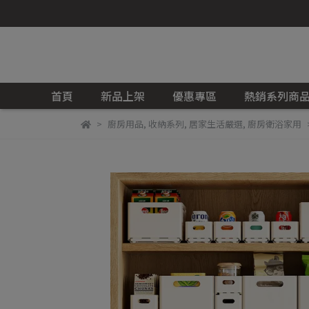
首頁
新品上架
優惠專區
熱銷系列商
廚房用品
,
收納系列
,
居家生活嚴選
,
廚房衛浴家用