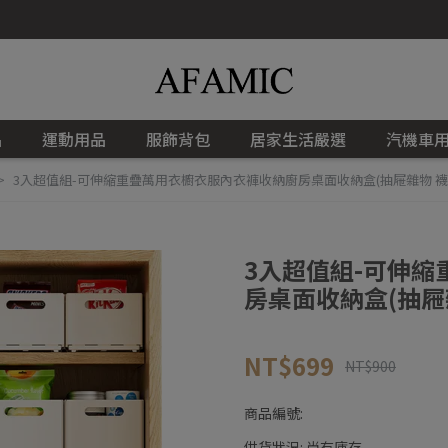
品
運動用品
服飾背包
居家生活嚴選
汽機車
3入超值組-可伸縮重疊萬用衣櫥衣服內衣褲收納廚房桌面收納盒(抽屜雜物 襪
3入超值組-可伸
房桌面收納盒(抽屜
NT$699
NT$900
商品編號:
供貨狀況:
尚有庫存