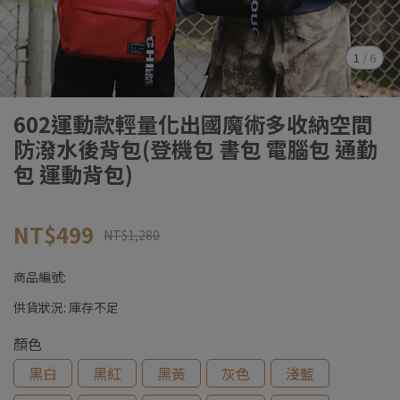
1
/
6
602運動款輕量化出國魔術多收納空間
防潑水後背包(登機包 書包 電腦包 通勤
包 運動背包)
NT$499
NT$1,280
商品編號:
供貨狀況:
庫存不足
顏色
黑白
黑紅
黑黃
灰色
淺藍