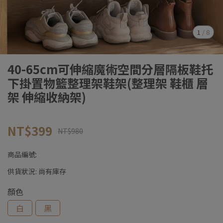
1
/
8
40-65cm可伸縮魔術空間分層隔板鞋托
下掛置物籃整理架鞋架(整理架 鞋櫃 層
架 伸縮收納架)
NT$399
NT$980
商品編號:
供貨狀況:
尚有庫存
顏色
白
黑