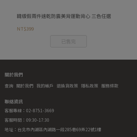
精
韓版假兩件速乾防震美背運動背心 三色任選
S
30
NT$399
NT
已售完
關於我們
查詢
關於我們
我的帳戶
退換貨政策
隱私政策
服務條款
聯絡資訊
客服專線：02-8751-3669
客服時間：09:30-17:30
地址：台北市內湖區內湖路一段285巷69弄22號1樓