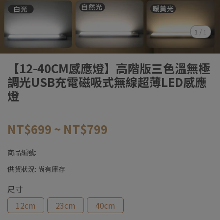
1
/
1
【12-40CM感應燈】高階版三色溫無極
調光USB充電磁吸式無線超薄LED感應
燈
NT$699
~
NT$799
商品編號:
供貨狀況:
尚有庫存
尺寸
12cm
23cm
40cm