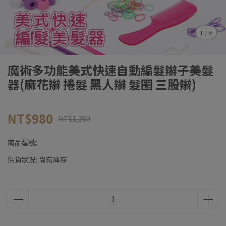
1
/
6
魔術多功能美式快速自動編髮辮子美髮
器(麻花辮 捲髮 黑人辮 髮圈 三股辮)
NT$980
NT$1,280
商品編號:
供貨狀況:
尚有庫存