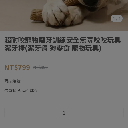
1
/
4
超耐咬寵物磨牙訓練安全無毒咬咬玩具
潔牙棒(潔牙骨 狗零食 寵物玩具)
NT$799
NT$999
商品編號:
供貨狀況:
尚有庫存