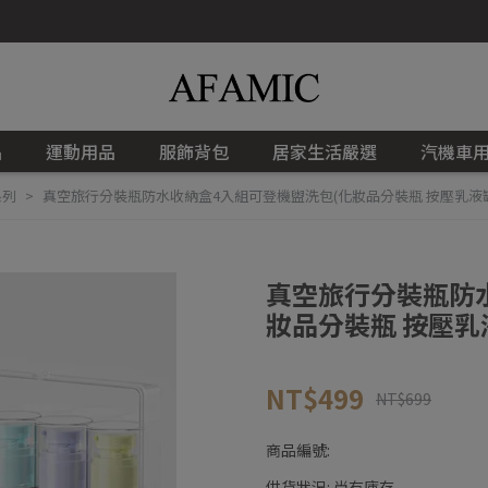
品
運動用品
服飾背包
居家生活嚴選
汽機車
系列
真空旅行分裝瓶防水收納盒4入組可登機盥洗包(化妝品分裝瓶 按壓乳液罐
真空旅行分裝瓶防
妝品分裝瓶 按壓乳
NT$499
NT$699
商品編號:
供貨狀況:
尚有庫存