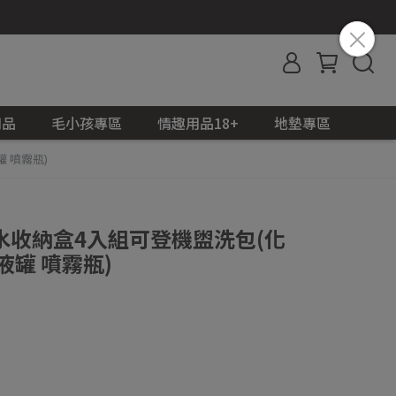
用品
毛小孩專區
情趣用品18+
地墊專區
 噴霧瓶)
水收納盒4入組可登機盥洗包(化
液罐 噴霧瓶)