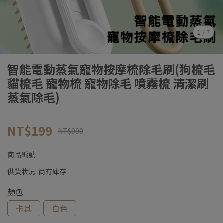
1
/
7
智能電動蒸氣寵物按摩梳除毛刷(狗梳毛
貓梳毛 寵物梳 寵物除毛 噴霧梳 清潔刷
蒸氣除毛)
NT$199
NT$990
商品編號:
供貨狀況:
尚有庫存
顏色
卡其
白色