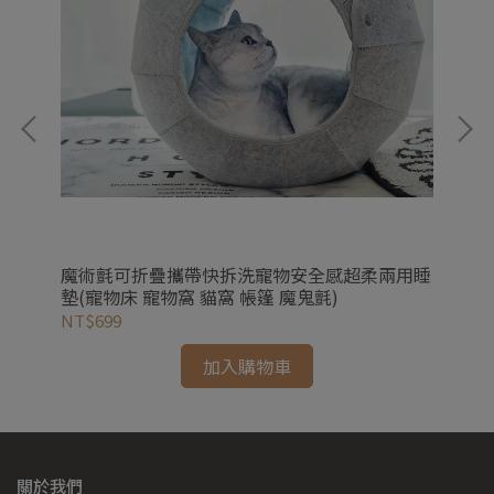
物電
魔術氈可折疊攜帶快拆洗寵物安全感超柔兩用睡
雙
墊(寵物床 寵物窩 貓窩 帳篷 魔鬼氈)
(
NT$699
NT
加入購物車
關於我們