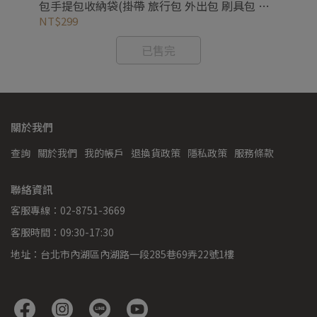
包手提包收納袋(掛帶 旅行包 外出包 刷具包 拉
防
鍊袋)
NT$299
NT
已售完
關於我們
查詢
關於我們
我的帳戶
退換貨政策
隱私政策
服務條款
聯絡資訊
客服專線：02-8751-3669
客服時間：09:30-17:30
地址：台北市內湖區內湖路一段285巷69弄22號1樓