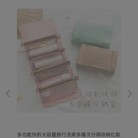
院風
多功能快拆大容量旅行洗漱多層次分類收納化妝
經