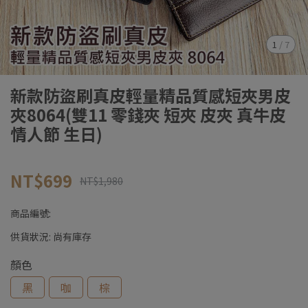
1
/
7
新款防盜刷真皮輕量精品質感短夾男皮
夾8064(雙11 零錢夾 短夾 皮夾 真牛皮
情人節 生日)
NT$699
NT$1,980
商品編號:
供貨狀況:
尚有庫存
顏色
黑
咖
棕