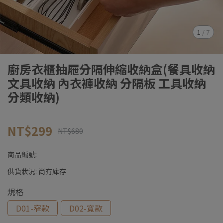
1
/
7
廚房衣櫃抽屜分隔伸縮收納盒(餐具收納
文具收納 內衣褲收納 分隔板 工具收納
分類收納)
NT$299
NT$680
商品編號:
供貨狀況:
尚有庫存
規格
D01-窄款
D02-寬款