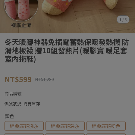
1
/
5
冬天暖腳神器免插電蓄熱保暖發熱襪 防
滑地板襪 贈10組發熱片(暖腳寶 暖足套
室內拖鞋)
NT$599
NT$1,280
商品編號:
供貨狀況:
尚有庫存
顏色
經典麻花淺灰
經典麻花深灰
經典麻花粉色