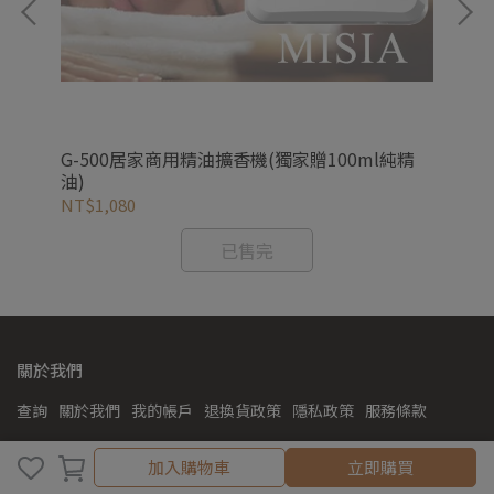
曬
G-500居家商用精油擴香機(獨家贈100ml純精
無
油)
氛 
NT$1,080
NT
已售完
關於我們
查詢
關於我們
我的帳戶
退換貨政策
隱私政策
服務條款
加入購物車
聯絡資訊
加入購物車
立即購買