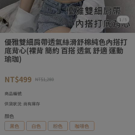
1
/
5
優雅雙細肩帶透氣絲滑舒棉純色內搭打
底背心(裸背 簡約 百搭 透氣 舒適 運動
瑜珈)
NT$499
NT$1,280
商品編號:
供貨狀況:
尚有庫存
顏色
黑色
白色
粉色
咖啡色