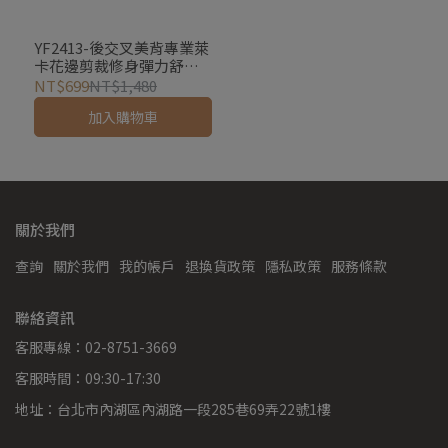
YF2413-後交叉美背專業萊
卡花邊剪裁修身彈力舒適
透氣健身背心上衣瑜珈服
NT$699
NT$1,480
加入購物車
關於我們
查詢
關於我們
我的帳戶
退換貨政策
隱私政策
服務條款
聯絡資訊
客服專線：02-8751-3669
客服時間：09:30-17:30
地址：台北市內湖區內湖路一段285巷69弄22號1樓