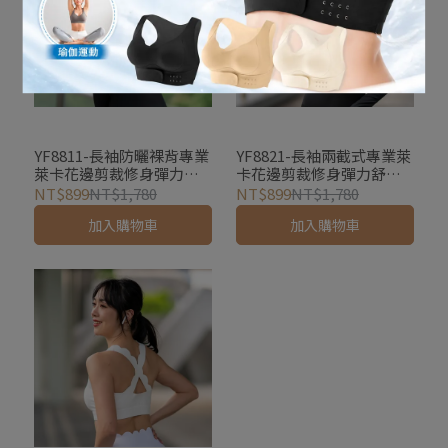
YF8811-長袖防曬裸背專業
YF8821-長袖兩截式專業萊
萊卡花邊剪裁修身彈力舒
卡花邊剪裁修身彈力舒適
適透氣健身背心上衣瑜珈
透氣健身背心上衣瑜珈服
NT$899
NT$1,780
NT$899
NT$1,780
服
加入購物車
加入購物車