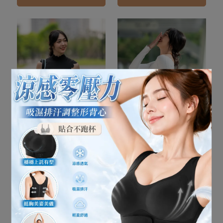
YF8807-簍空美背專業萊卡
YF8808-長袖防曬露肩專業
花邊剪裁修身彈力舒適透
萊卡花邊剪裁修身彈力舒
氣健身背心上衣瑜珈服(皮
適透氣健身背心上衣瑜珈
NT$699
NT$1,580
NT$899
NT$1,780
拉提斯)
服
加入購物車
加入購物車