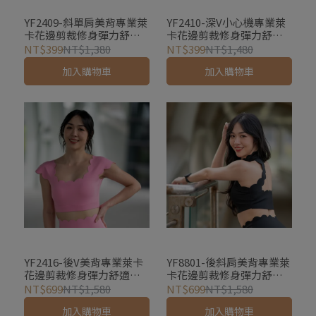
YF2409-斜單肩美背專業萊
YF2410-深V小心機專業萊
卡花邊剪裁修身彈力舒適
卡花邊剪裁修身彈力舒適
透氣健身背心上衣瑜珈服
透氣健身背心上衣瑜珈服
NT$399
NT$1,380
NT$399
NT$1,480
(皮拉提斯)
加入購物車
加入購物車
YF2416-後V美背專業萊卡
YF8801-後斜肩美背專業萊
花邊剪裁修身彈力舒適透
卡花邊剪裁修身彈力舒適
氣健身背心上衣瑜珈服(皮
透氣健身背心上衣瑜珈服
NT$699
NT$1,580
NT$699
NT$1,580
拉提斯)
(皮拉提斯)
加入購物車
加入購物車