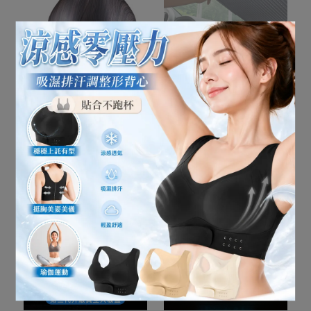
S-100居家商用精油夜燈水
後檔-第三代升級真空大吸
氧機 擴香(外盒微盒損NG
盤汽車自動伸縮防曬隔熱
新品)
遮陽簾 (遮陽檔 前檔 窗簾
NT$999
NT$5,980
NT$299
後檔)-福利品
加入購物車
已售完