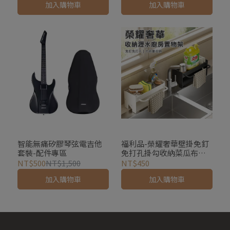
加入購物車
加入購物車
智能無痛矽膠琴弦電吉他
福利品-榮耀奢華壁掛免釘
套裝-配件專區
免打孔掛勾收納菜瓜布瀝
水洗碗精收納廚房置物架
NT$500
NT$1,500
NT$450
(浴室收納 掛架 掛勾 毛巾
加入購物車
加入購物車
架 浴室置物架)