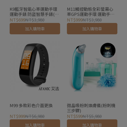
K9藍牙智能心率運動手環
M11觸控動態全彩螢幕心
運動手錶 防盜智慧手錶(可
率GPS運動手環 運動手錶
更換表帶 多種運動模式)
防盜智慧手錶(多款雙色可
NT$699
NT$3,980
NT$999
NT$3,980
更換錶帶)
加入購物車
加入購物車
M99 多款彩色介面更換
微晶吸粉刺煥膚儀(粉刺機
三步驟)
NT$999
NT$6,980
NT$599
NT$5,980
加入購物車
加入購物車