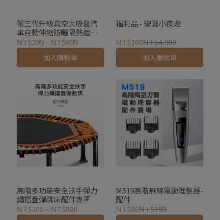
第三代升級真空大吸盤汽
福利品 - 聖誕小夜燈
車自動伸縮防曬隔熱遮陽
簾 (遮陽檔 前檔 窗簾 後
NT$299
~
NT$699
NT$100
NT$4,980
檔)-福利品
加入購物車
加入購物車
高階多功能安全扶手彈力
M519高階無線電動理髮器-
繩摺疊彈跳床配件專區
配件
NT$200
~
NT$800
NT$80
NT$199