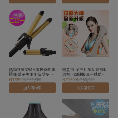
熱銷狂賣32MM直捲兩用電
微盒損-第三代多功能電動
捲棒 離子夾兩用造型多變
溫熱可調速擬真手感肩頸
化
按摩器 (肩頸放鬆 熱敷 按
NT$599
NT$1,980
NT$699
NT$3,280
摩披肩 可車用)
加入購物車
加入購物車